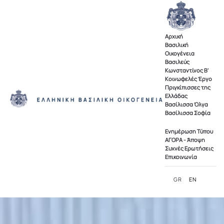
Skip to main content
Αρχική
Βασιλική
Οικογένεια
Βασιλεύς
Κωνσταντίνος Β'
Κοινωφελές Έργο
Πριγκίπισσες της
Ελλάδας
Βασίλισσα Όλγα
Βασίλισσα Σοφία
Ενημέρωση Τύπου
ΑΓΟΡΑ - Άποψη
Συχνές Ερωτήσεις
Επικοινωνία
GR
EN